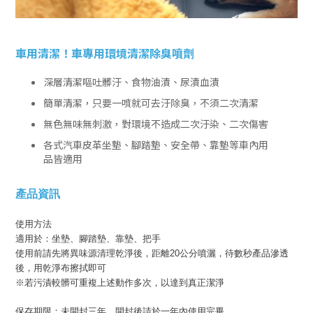
車用清潔！車專用環境清潔除臭噴劑
深層清潔嘔吐髒汙、食物油漬、尿漬血漬
簡單清潔，只要一噴就可去汙除臭，不須二次清潔
無色無味無刺激，對環境不造成二次汙染、二次傷害
各式汽車皮革坐墊、腳踏墊、安全帶、靠墊等車內用
品
皆適用
產品資訊
使用方法
適用於：坐墊、腳踏墊、靠墊、把手
使用前請先將異味源清理乾淨後，距離20公分噴灑，待數秒產品滲透
後，用乾淨布擦拭即可
※若污漬較髒可重複上述動作多次，以達到真正潔淨
保存期限：未開封三年，開封後請於一年內使用完畢