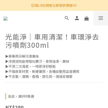
🐱填LINE問卷立即領折價卷!🐶
光能淨｜車用清潔！車環淨去
污噴劑​​300ml
►車專用分解污漬異味
►滲透拔除座椅嘔吐髒汙、食物油漬、異味
►不須二次清潔，一噴即淨好輕鬆
►不傷皮革材質、軟硬兼用，各種坐墊用品皆適用
►不含氯、酒精、香精、塑化劑、環境荷爾蒙
全店，滿999免運
NT$280