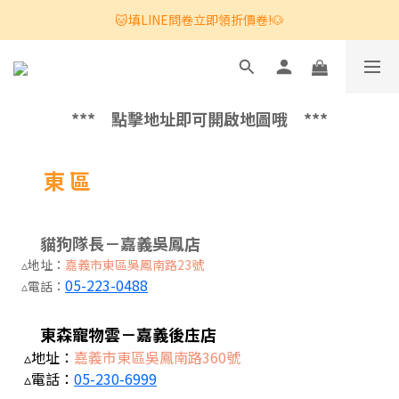
🐱填LINE問卷立即領折價卷!🐶
*** 點擊地址即可開啟地圖哦 ***
東 區
貓狗隊長－嘉義吳鳳店
▵地址：
嘉義市東區吳鳳南路23號
05-223-0488
▵電話：
東森寵物雲－嘉義後庒店
▵地址：
嘉義市東區吳鳳南路360號
▵電話：
05-230-6999