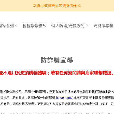
🐱填LINE問卷立即領折價卷!🐶
寵物系列
輕輕淨淨貓砂
個人防護/母嬰系列
光能淨專欄
防詐騙宣導
並不適用於您的購物體驗；若有任何疑問請與店家聯繫確認
取相關金融帳戶、信用卡相關資訊，也不會透過前述方式要求您前往銀行臨櫃或操作A
來電指示，若有疑慮，敬請於第一時間聯繫
{shop name}
或撥打警政署 165 反詐騙專
等不明來電，請務必提高警覺，更要提防對方竄改電話號碼或假裝成特定公司、銀行、司