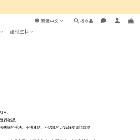
繁體中文
找商品
建材塗料
。
TM。
線進行確認。
法機關的手法。不明連結、不認識的LINE好友邀請或簡