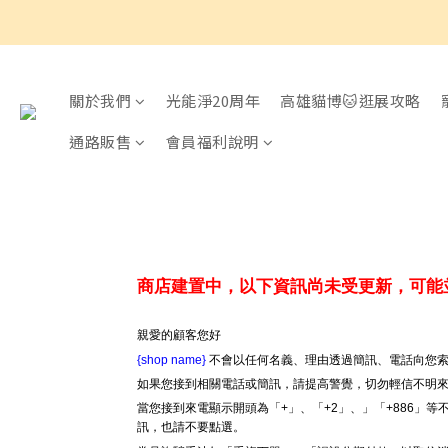
關於我們
光能淨20周年
高雄貓博🐱逛展攻略
通路販售
會員福利說明
商店建置中，以下資訊尚未受更新，可能
親愛的顧客您好
{shop name}
不會以任何名義、理由透過簡訊、電話向您索
如果您接到相關電話或簡訊，請提高警覺，切勿輕信不明
當您接到來電顯示開頭為「+」、「+2」、」「+886」
訊，也請不要點選。