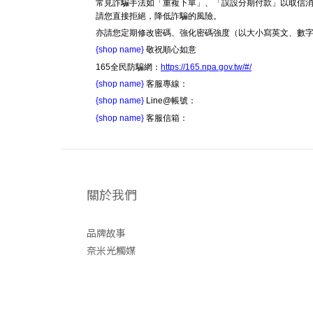
常見詐騙手法如「重複下單」、「誤設分期付款」以取信消
請您直接拒絕，降低詐騙的風險。
亦請您定期修改密碼、強化密碼強度（以大小寫英文、數
{shop name}
敬祝順心如意
165全民防騙網：
https://165.npa.gov.tw/#/
{shop name}
客服專線：
{shop name}
Line@帳號：
{shop name}
客服信箱：
關於我們
品牌故事
奈米光觸媒