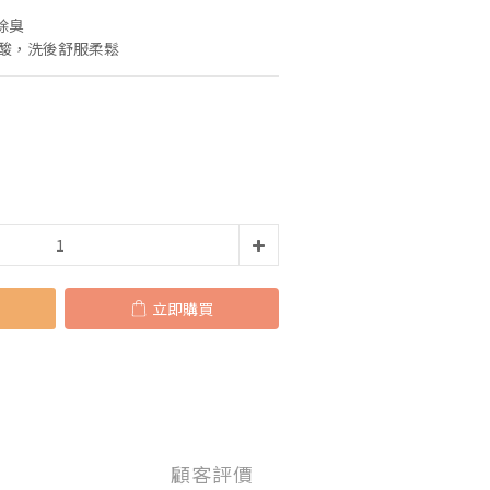
除臭
基酸，洗後舒服柔鬆
立即購買
顧客評價