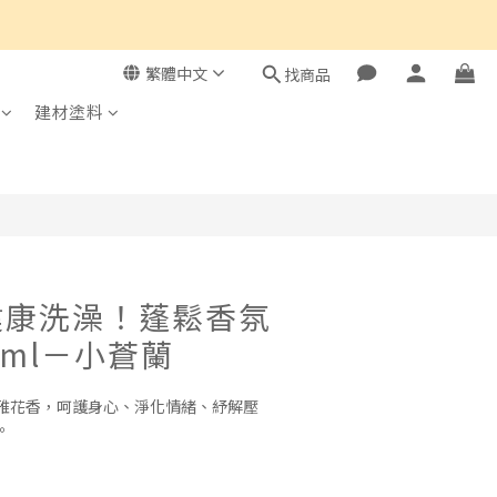
繁體中文
找商品
立即購買
建材塗料
健康洗澡！蓬鬆香氛
0ml－小蒼蘭
雅花香，呵護身心、淨化情緒、紓解壓
。