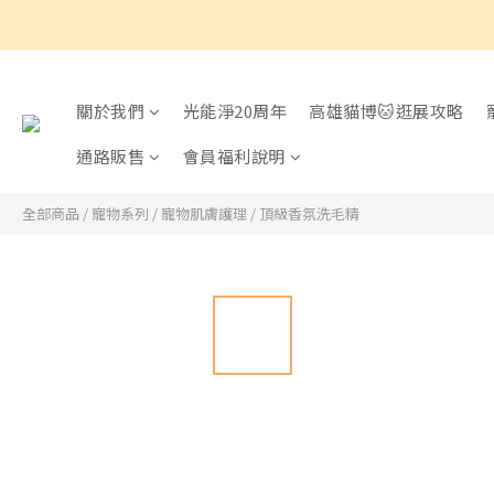
關於我們
光能淨20周年
高雄貓博🐱逛展攻略
通路販售
會員福利說明
全部商品
/
寵物系列
/
寵物肌膚護理
/
頂級香氛洗毛精