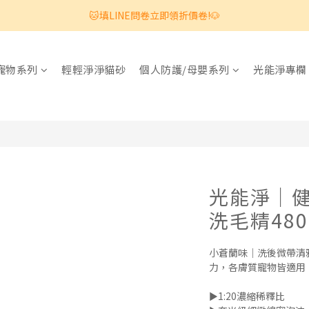
🐱填LINE問卷立即領折價卷!🐶
寵物系列
輕輕淨淨貓砂
個人防護/母嬰系列
光能淨專欄
光能淨｜
洗毛精48
小蒼蘭味｜洗後微帶清
力，各膚質寵物皆適用
►1:20濃縮稀釋比