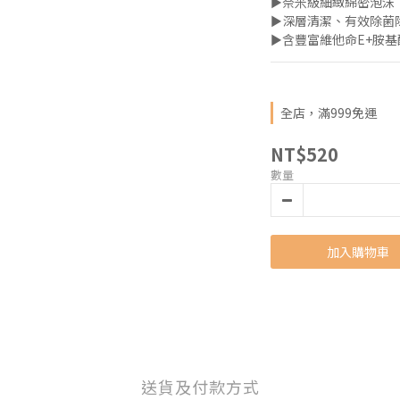
►奈米級細緻綿密泡沫
►深層清潔、有效除菌
►含豐富維他命E+胺
全店，滿999免運
NT$520
數量
加入購物車
送貨及付款方式