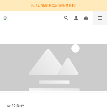
🐱填LINE問卷立即領折價卷!🐶
關於我們