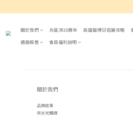
關於我們
光能淨20周年
高雄貓博🐱逛展攻略
通路販售
會員福利說明
關於我們
品牌故事
奈米光觸媒