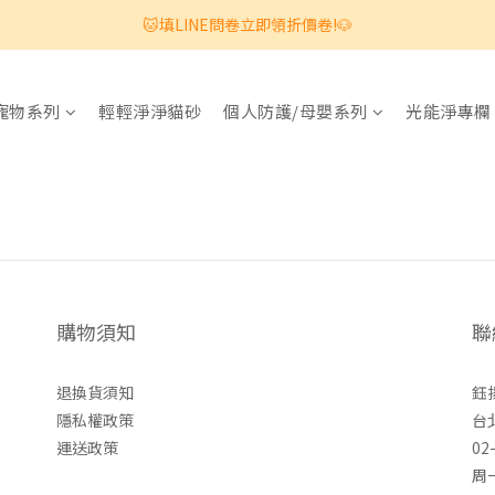
🐱填LINE問卷立即領折價卷!🐶
寵物系列
輕輕淨淨貓砂
個人防護/母嬰系列
光能淨專欄
購物須知
聯
退換貨須知
鈺
隱私權政策
台
運送政策
02
周一