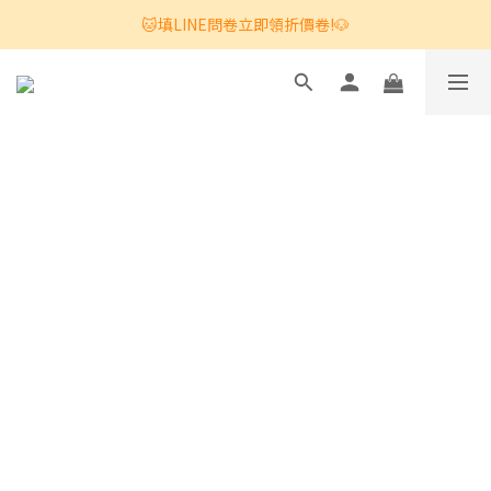
🐱填LINE問卷立即領折價卷!🐶