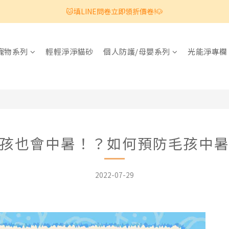
🐱填LINE問卷立即領折價卷!🐶
寵物系列
輕輕淨淨貓砂
個人防護/母嬰系列
光能淨專欄
孩也會中暑！？如何預防毛孩中
2022-07-29