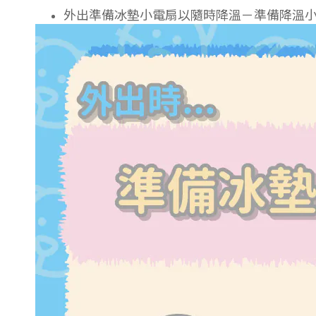
外出準備冰墊小電扇以隨時降溫－準備降溫