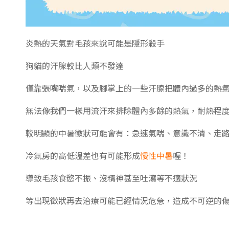
炎熱的天氣對毛孩來說可能是隱形殺手
狗貓的汗腺較比人類不發達
僅靠張嘴喘氣，以及腳掌上的一些汗腺把體內過多的熱
無法像我們一樣用流汗來排除體內多餘的熱氣，耐熱程
較明顯的中暑徵狀可能會有：急速氣喘、意識不清、走
冷氣房的高低溫差也有可能形成
慢性中暑
喔！
導致毛孩食慾不振、沒精神甚至吐瀉等不適狀況
等出現徵狀再去治療可能已經情況危急，造成不可逆的