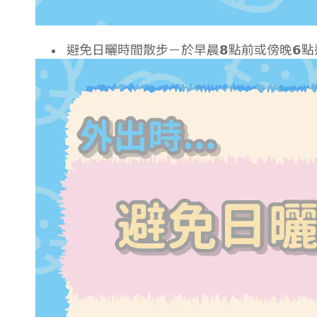
避免日曬時間散步－於早晨𝟴點前或傍晚𝟲