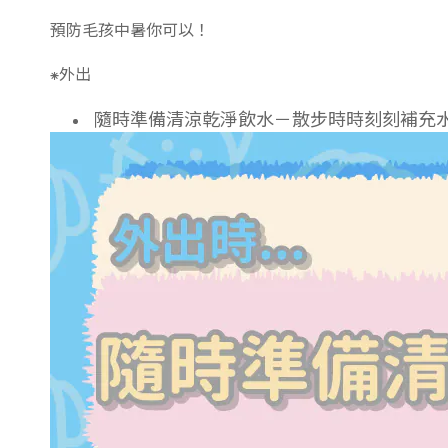
預防毛孩中暑你可以！
⁕外出
隨時準備清涼乾淨飲水－散步時時刻刻補充