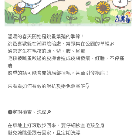
溫暖的春天開始是跳蚤繁殖的季節！
跳蚤喜歡躲在潮濕陰暗處、常聚集在公園的草裡🌿
通常寄生在毛孩的頭、背、腹、尾部
毛孩被跳蚤咬過的皮膚會造成皮膚發癢、紅腫，不停搔
癢
嚴重的話可能會開始局部掉毛，甚至引發疾病！
來看看如何有效的對抗及避免跳蚤吧👇️
➊定期檢查、洗澡🔎
在草地上打滾散步回來，要仔細檢查毛孩全身
避免讓跳蚤跟著回家，且定期洗澡