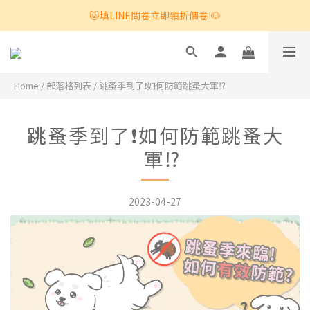
🐱填LINE問卷立即領折價卷!🐶
Home
/
部落格列表
/
跳蚤季到了❗️如何防範跳蚤大軍⁉️
跳蚤季到了❗️如何防範跳蚤大
軍⁉️
2023-04-27