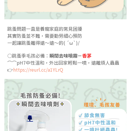
跳蚤問題一直是養寵家庭的常見困擾
其實防蚤並不難，需要勤勞細心預防
一起讓跳蚤離得遠～遠～的( ´ω`)/
○跳蚤季毛孩必備：
瞬間去味噴霧－
香茅
⌒⌒pH7中性溫和，外出回家輕鬆一噴，遠離煩人蟲蟲
👉
https://reurl.cc/a1YLrQ