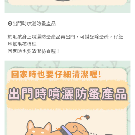
➋出門時噴灑防蚤產品
於毛孩身上噴灑防蚤產品再出門，可搭配除蚤疏，仔細
地幫毛孩梳理
回家時也要清潔檢查喔！