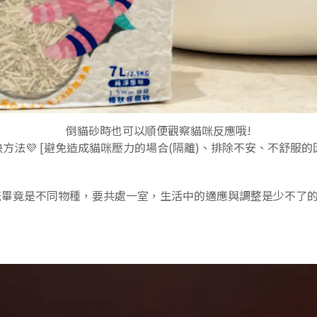
倒貓砂時也可以順便觀察貓咪反應哦!
方法💜 [避免造成貓咪壓力的場合(隔離)、排除不安、不舒服的
咪畢竟是不同物種，要共處一室，生活中的適應與調整是少不了