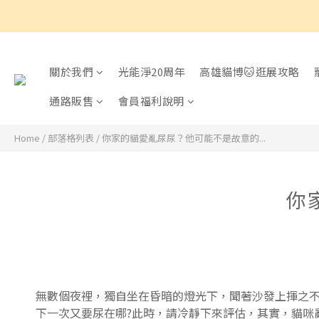
關於我們
光能淨20周年
高雄貓博🐱逛展攻略
通路販售
會員福利說明
Home
/
部落格列表
/
你家的貓愛亂尿尿？他可能不是故意的...
你
無數個夜裡，獨自坐在昏暗的燈光下，聞著沙發上揮之
下一次又要尿在哪?此時，請冷靜下來評估，其實，貓咪