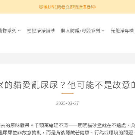
🐱填LINE問卷立即領折價卷!🐶
寵物系列
輕輕淨淨貓砂
個人防護/母嬰系列
光能淨專欄
家的貓愛亂尿尿？他可能不是故意的.
2025-03-27
不去的尿味發呆。千頭萬緒理不清——明明貓砂盆就在不遠處，
亂尿尿並非故意搗亂，而是背後隱藏著健康、行為或環境的問題