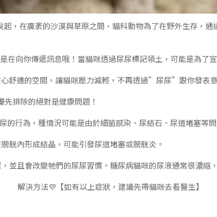
說起，在廣袤的沙漠與草原之間，貓科動物為了在野外生存，通
能是在向你傳遞訊息哦！當貓咪透過尿尿標記領土，可能是為了
安心舒適的空間，讓貓咪壓力減輕，不再透過”尿尿”跟你發表
優先排除的絕對是健康問題！
排尿的行為，種情況可能是由於細菌感染、尿結石、尿道堵塞等
在膀胱內形成結晶，可能引發尿道堵塞或膀胱炎。
尿，並且會改變牠們的尿尿習慣。糖尿病貓咪的尿液通常很濃縮
解決方法💜【如有以上症狀，建議先帶貓咪去看醫生】