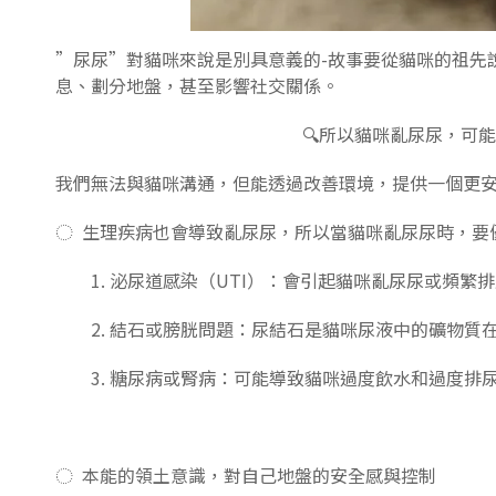
”尿尿”對貓咪來說是別具意義的-故事要從貓咪的祖先
息、劃分地盤，甚至影響社交關係。
🔍所以貓咪亂尿尿，可
我們無法與貓咪溝通，但能透過改善環境，提供一個更
◌ 生理疾病也會導致亂尿尿，所以當貓咪亂尿尿時，要
1. 泌尿道感染（UTI）：會引起貓咪亂尿尿或頻繁
2. 結石或膀胱問題：尿結石是貓咪尿液中的礦物質
3. 糖尿病或腎病：可能導致貓咪過度飲水和過度排
◌ 本能的領土意識，對自己地盤的安全感與控制