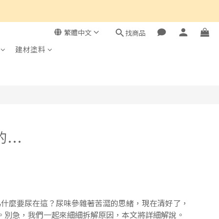
繁體中文
找商品
建材塗料
..
為什麼要尿在這？尿味參雜著苦澀的思緒，現在清好了，
。別急，我們一起來細細拆解原因，本文將詳細解說。