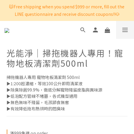
🐱Free shipping when you spend $999 or more, fill out the 
LINE questionnaire and receive discount coupons!!🐶
光能淨｜掃拖機器人專用！寵
物地板清潔劑500ml
掃拖機器人專用 寵物地板清潔劑 500ml
►1:200超濃縮，等效100公升即用清潔液
►除臭除菌99.9%，徹底分解寵物殘留皮脂與異味源
►低泡配方管線不堵塞，各式機型通用
►無色無味不殘留，毛孩舔食無害
►有效降低拖布熱烘時的悶臭味
滿999免運 on order