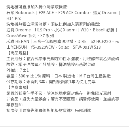
洗地機
可直接加入獨立清潔液機型:
石頭 Roborock｜F25 ACE、F25 ACE Combo、追覓 Dreame｜
H14 Pro
洗地機
無獨立清潔液槽，須依比例加入清潔劑的機型:
追覓 Dreame｜H15 Pro、小米 Xiaomi｜W20、Bissell 必勝｜
CrossWave 系列、X7 系列
禾聯 HERAN｜三合一無線吸塵洗地機、DIKE｜S2 HCF220、元
山 YENSUN｜YS-3920VCW、Solac｜SFW-091W S13
【商品規格】
主要成分：複合式奈米光觸媒中性水溶液、月桂醇聚氧乙烯醚硫
酸鈉、椰子油酸單乙醇醯胺、椰油醯胺丙基甜菜鹼
PH值：7±1
容量：500ml±1% 原料：日本 製造地：MIT台灣生產製造
保存期限：未開封3年，開封後請於1年內使用完畢
【注意事項】
請置於孩童伸手不及、陰涼乾燥處密封保存，避免陽光直射
非食品，避免大量誤食；若有不適反應，請暫停使用，並諮詢專
業獸醫師
初次使用建議先稀釋後對地板材質進行局部測試