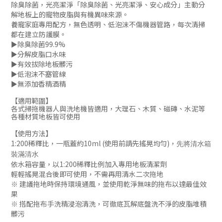
除臭除菌，光亮潔淨「除臭除菌、光亮潔淨、安心成分」
主動分
解地板上的寵物皮脂與有機異味來源
。
養寵家庭專用配方，無色透明、低泡沫不傷機器管路
，每次清掃
都在建立防護膜
。
►除臭除菌99.9%
►分解皮脂口水味
►有效拔除地板髒污
►低泡沫不塞管線
►無添加香精酒精
【適用範圍】
各式掃拖機器人與洗地機皆適用，大理石、木質、磁磚、水泥等
各種材質地板皆可使用
【使用方法】
1:200稀釋比，一瓶蓋約10ml (使用前請先搖晃均勻)，
先將清水箱
裝滿清水
依水箱容量，以1:200稀釋比例加入專用地板清潔劑
輕輕搖晃混合後即可使用，不需再用清水二次拖地
※ 建議拖地時保持環境通風，並使用乾淨無味的拖布以達最佳效
果
※ 搭配拖布手洗精浸泡清洗，可徹底瓦解底盤洗不淨的皮脂堆積
髒污