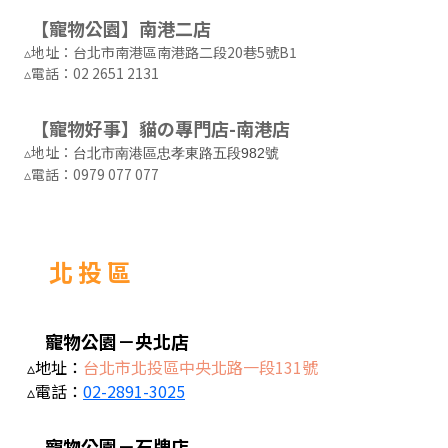
【寵物公園】南港二店
▵地址：台北市南港區南港路二段20巷5號B1
▵電話：
02 2651 2131
【寵物好事】貓の專門店-南港店
▵地址：
台北市南港區忠孝東路五段982號
▵電話：
0979 077 077
北 投 區
寵物公園－央北店
▵地址：
台北市北投區中央北路一段131號
▵電話：
02-2891-3025
寵物公園－石牌店