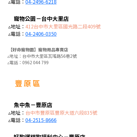
▵電話：
04-2496-6218
寵物公園－台中大里店
▵地址：
412台中市大里區國光路二段409號
▵電話：
04-2406-0350
【好命寵物園】寵物用品專賣店
▵地址：台中市大里區瓦瑤路56巷2號
▵電話：
0962 044 799
豐 原 區
魚中魚－豐原店
▵地址：
台中市豐原區豐原大道六段835號
▵電話：
04-2515-8666
好狗運貓狗福利中心－豐原店