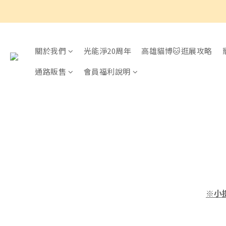
關於我們
光能淨20周年
高雄貓博🐱逛展攻略
通路販售
會員福利說明
※小