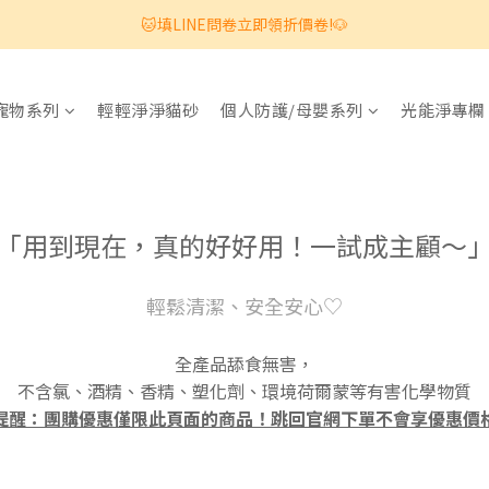
🐱填LINE問卷立即領折價卷!🐶
寵物系列
輕輕淨淨貓砂
個人防護/母嬰系列
光能淨專欄
「用到現在，真的好好用！一試成主顧～
輕鬆清潔、安全安心♡
全產品舔食無害，
不含氯、酒精、香精、塑化劑、環境荷爾蒙等有害化學物質
提醒：團購優惠僅限此頁面的商品！跳回官網下單不會享優惠價