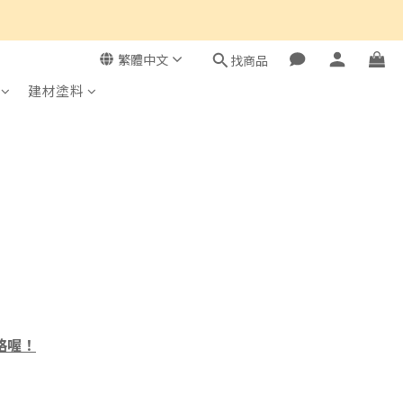
繁體中文
找商品
建材塗料
」
格喔！