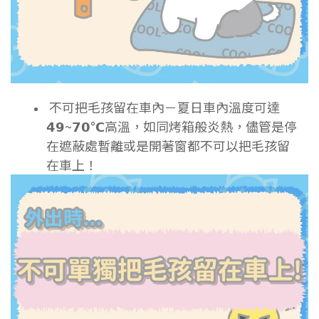
不可把毛孩留在車內－夏日車內溫度可達
𝟰𝟵~𝟳𝟬°𝗖高溫，如同烤箱般炎熱，儘管是停
在遮蔽處暫離或是開著窗都不可以把毛孩留
在車上！