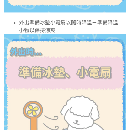
外出準備冰墊小電扇以隨時降溫－準備降溫
小物以保持涼爽