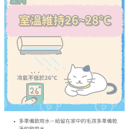
多準備飲用水－給留在家中的毛孩多準備乾
淨的飲用水