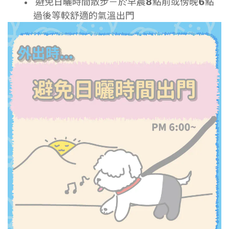
避免日曬時間散步－於早晨𝟴點前或傍晚𝟲點
過後等較舒適的氣溫出門