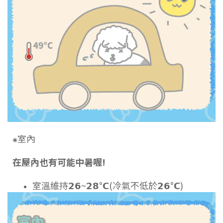
⁕室內
在屋內也有可能中暑喔!
室溫維持𝟮𝟲~𝟮𝟴°𝗖(冷氣不低於
𝟮𝟲°𝗖
)